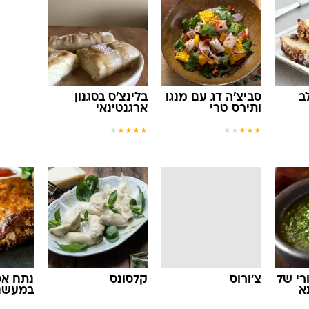
ב
סביצ'ה דג עם מנגו
בלינצ'ס בסגנון
ותירס טרי
ארגנטינאי
★
★
★
★
★
★
★
★
★
★
רי של
צ'ורוס
קלסונס
נתח אס
א
במעשנ