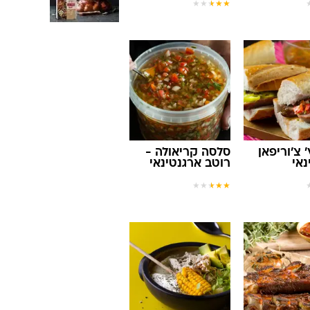
★
★
★
★
★
 צ'וריפאן
סלסה קריאולה -
נאי
רוטב ארגנטינאי
★
★
★
★
★