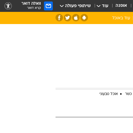
וואלה דואר
אופנה
עוד
שיתופי פעולה
קרא דואר
עוד באוכל
סנהדרינק
אומנות הבישול
מדריך הבישול
חדש על המדף
מאמן המטבח
יין ואלכוהול
הסדנה
ביקורת יין
כל הכתבות
אקססוריז
כתבו לנו
ספרי בישול
 כשר
אוכל טבעוני