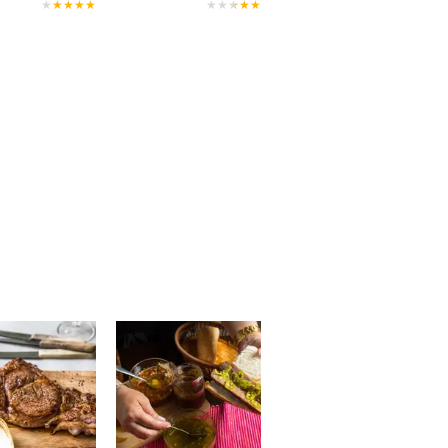
★
★
★
★
★
★
★
★
★
★