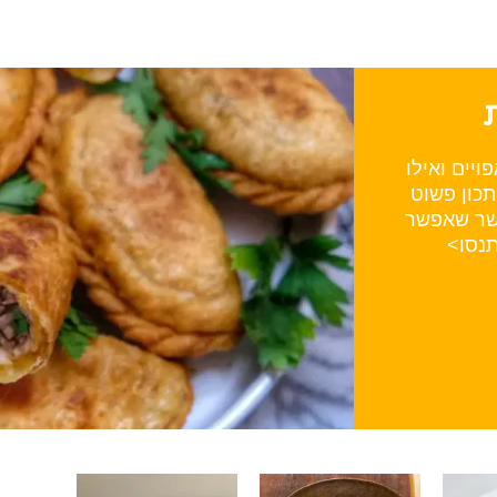
יים ואילו
תכון פשוט
בשר שאפשר
תנסו>