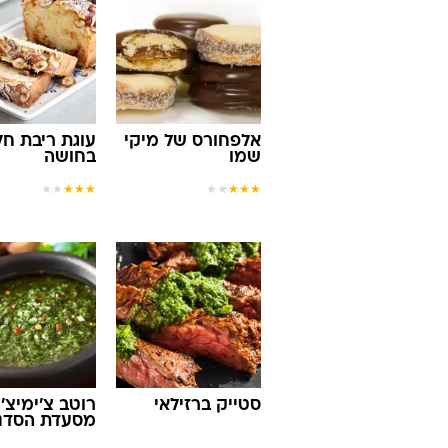
אלפחורס של מיקי
עוגת ריבת חל
שמו
בחושה
★
★
★
★
★
★
★
★
★
★
סטייק ברזילאי
רוטב צ'ימיצ'ו
מסעדת הסדנ