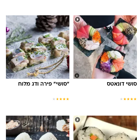
סושי דונאטס
"סושי" פירה ודג מלוח
★
★
★
★
★
★
★
★
★
★