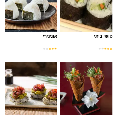
סושי ביתי
אוניגירי
★
★
★
★
★
★
★
★
★
★