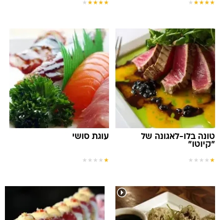
★
★
★
★
★
★
★
★
★
★
טונה בלו-לאגונה של
עוגת סושי
"קיוטו"
★
★
★
★
★
★
★
★
★
★