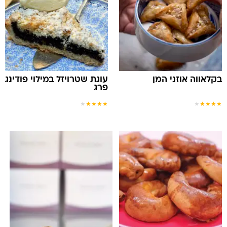
בקלאווה אוזני המן
עוגת שטרויזל במילוי פודינג
פרג
★
★
★
★
★
★
★
★
★
★