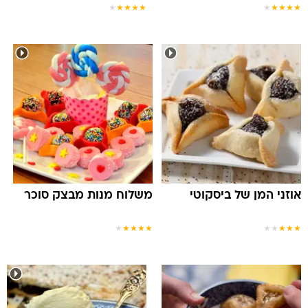
★
★
★
★
★
★
★
★
★
★
אוזני המן של ביסקוטי
משלוח מנות מבצק סוכר
★
★
★
★
★
★
★
★
★
★