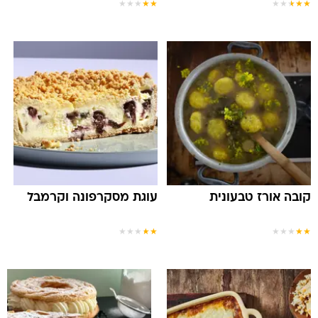
★
★
★
★
★
★
★
★
★
★
קובה אורז טבעונית
עוגת מסקרפונה וקרמבל
★
★
★
★
★
★
★
★
★
★