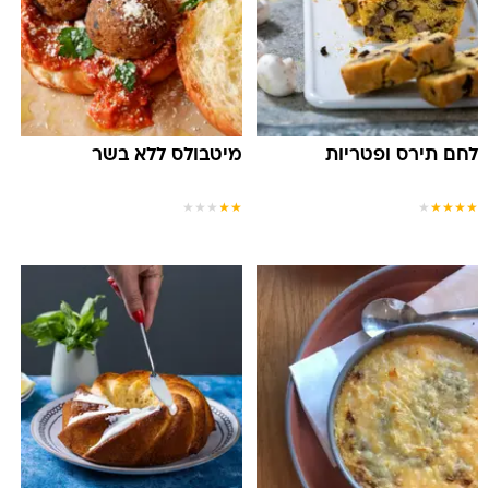
לחם תירס ופטריות
מיטבולס ללא בשר
★
★
★
★
★
★
★
★
★
★