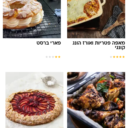
מאפה פטריות ואורז הונג
פארי ברסט
קונגי
★
★
★
★
★
★
★
★
★
★